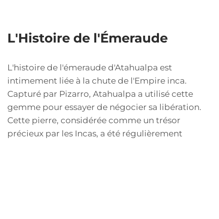
L'Histoire de l'Émeraude
L'histoire de l'émeraude d'Atahualpa est
intimement liée à la chute de l'Empire inca.
Capturé par Pizarro, Atahualpa a utilisé cette
gemme pour essayer de négocier sa libération.
Cette pierre, considérée comme un trésor
précieux par les Incas, a été régulièrement
arborée dans les cérémonies. L'émeraude ne
symbolisait pas seulement une valeur matérielle,
mais aussi la culture et les croyances des Incas,
qui voyaient les gemmes comme des dons des
dieux. L'héritage tragique de cette émeraude est
représentatif d'une période tumultueuse de